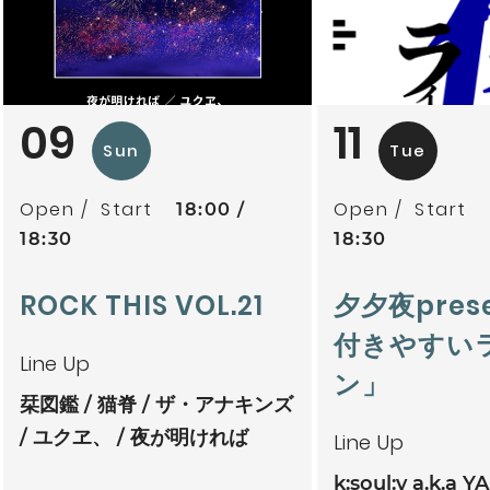
09
11
Sun
Tue
Open
Start
Open
Start
18:00
18:30
18:30
ROCK THIS VOL.21
夕夕夜pres
付きやすい
Line Up
ン」
栞図鑑
猫脊
ザ・アナキンズ
ユクヱ、
夜が明ければ
Line Up
k:soul:y a.k.a Y