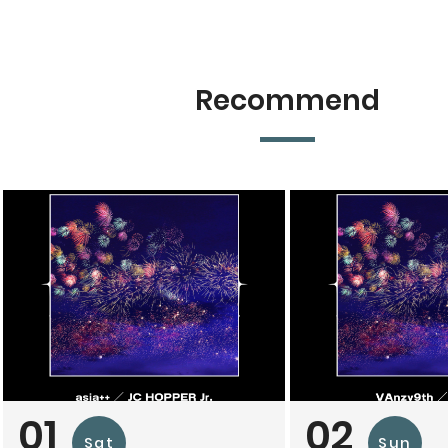
Recommend
01
02
Sat
Sun