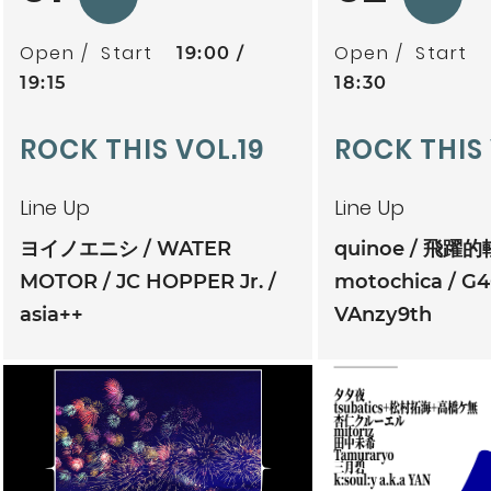
Open
Start
Open
Start
19:00
19:15
18:30
ROCK THIS VOL.19
ROCK THIS
Line Up
Line Up
ヨイノエニシ
WATER
quinoe
飛躍的
MOTOR
JC HOPPER Jr.
motochica
G4
asia++
VAnzy9th