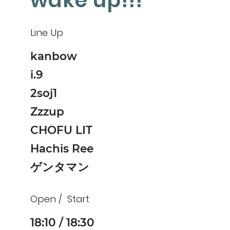
wake up!!!
Line Up
kanbow
i.9
2soj1
Zzzup
CHOFU LIT
Hachis Ree
ゲンタマン
Open
Start
18:10
18:30