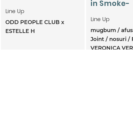
in Smoke-
Line Up
Line Up
ODD PEOPLE CLUB x
mugbum
afu
ESTELLE H
Joint
nosuri
VERONICA VE
TWINBONZE