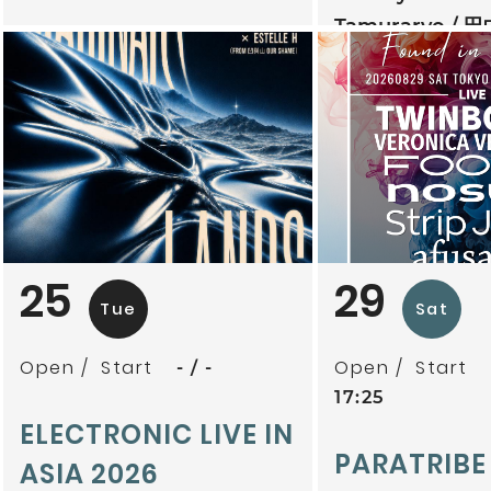
Tamuraryo
田
mitoriz
杏仁ク
tsubatics + 
ケ無
夕夕夜
25
29
Tue
Sat
Open
Start
Open
Start
-
-
17:25
ELECTRONIC LIVE IN
PARATRIBE
ASIA 2026