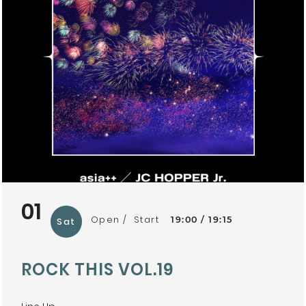
01
Open
Start
19:00
19:15
Sat
ROCK THIS VOL.19