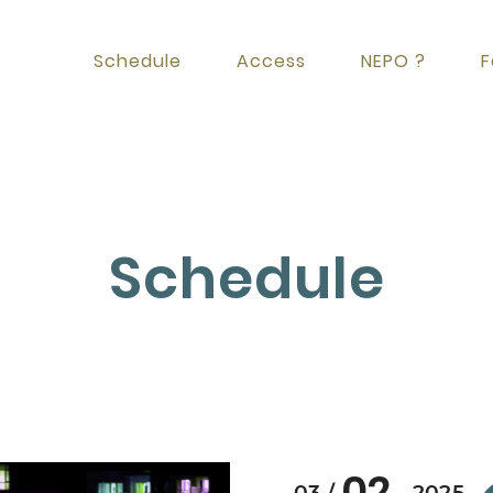
Schedule
Access
NEPO ?
F
Schedule
02
03
2025