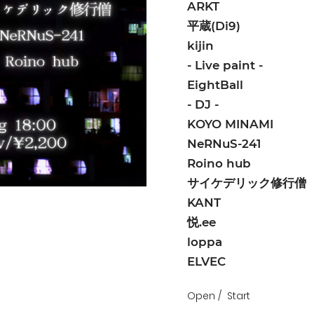
ARKT
平蔵(Di9)
kijin
- Live paint -
EightBall
- DJ -
KOYO MINAMI
NeRNuS-241
Roino hub
サイケデリック修行僧
KANT
悦.ee
loppa
ELVEC
Open
Start