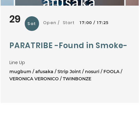
29
Open
Start
17:00
17:25
Sat
PARATRIBE -Found in Smoke-
Line Up
mugbum
afusaka
Strip Joint
nosuri
FOOLA
VERONICA VERONICO
TWINBONZE