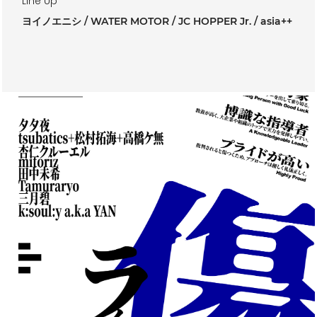
Line Up
ヨイノエニシ
WATER MOTOR
JC HOPPER Jr.
asia++