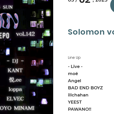
Solomon vo
Line Up
- Live -
moë
Angel
BAD END BOYZ
illchahan
YEEST
PAWANO!!