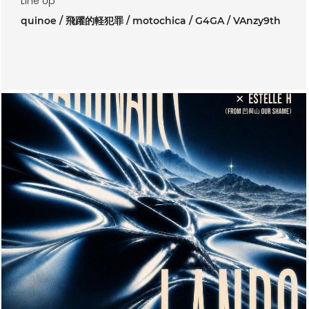
Line Up
quinoe
飛躍的軽犯罪
motochica
G4GA
VAnzy9th