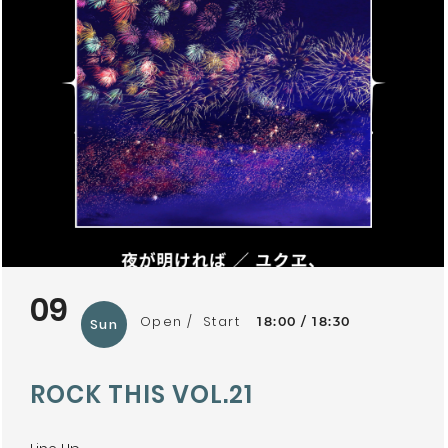
09
Open
Start
18:00
18:30
Sun
ROCK THIS VOL.21