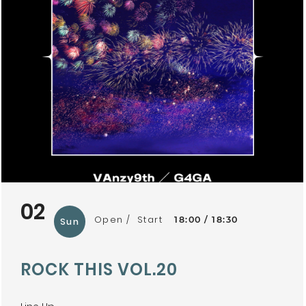
02
Open
Start
18:00
18:30
Sun
ROCK THIS VOL.20