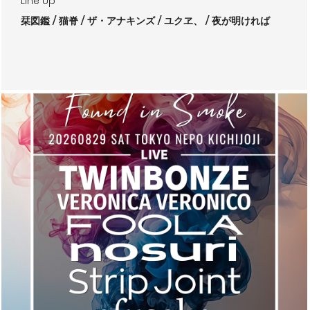
Line Up
栞図鑑
猫脊
ザ・アナキンズ
ユクヱ、
夜が明ければ