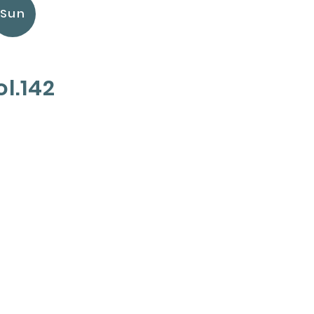
Sun
l.142