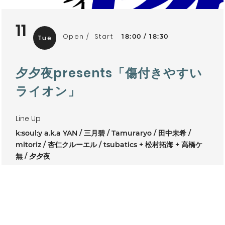
11
Open
Start
18:00
18:30
Tue
夕夕夜presents「傷付きやすい
ライオン」
Line Up
k:soul:y a.k.a YAN
三月碧
Tamuraryo
田中未希
mitoriz
杏仁クルーエル
tsubatics + 松村拓海 + 高橋ケ
無
夕夕夜