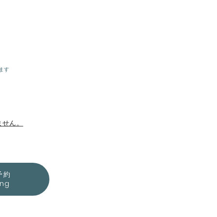
ます
ません。
予約
ing