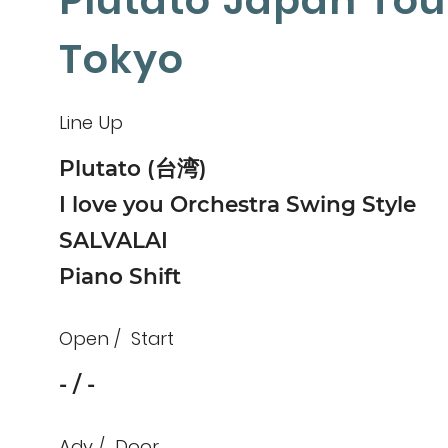
Plutato Japan Tou
Tokyo
Line Up
Plutato (台湾)
I love you Orchestra Swing Style
SALVALAI
Piano Shift
Open
Start
-
-
Adv
Door