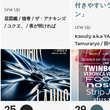
付きやすい
Line Up
ン」
栞図鑑
猫脊
ザ・アナキンズ
ユクヱ、
夜が明ければ
Line Up
k:soul:y a.k.a Y
Tamuraryo
田
mitoriz
杏仁ク
tsubatics + 
ケ無
夕夕夜
25
29