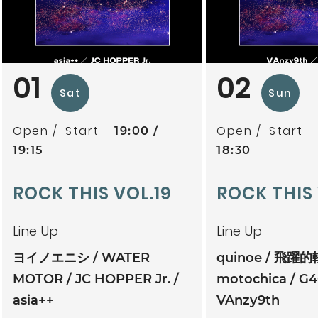
01
02
Sat
Sun
Open
Start
Open
Start
19:00
19:15
18:30
ROCK THIS VOL.19
ROCK THIS
Line Up
Line Up
ヨイノエニシ
WATER
quinoe
飛躍的
MOTOR
JC HOPPER Jr.
motochica
G4
asia++
VAnzy9th