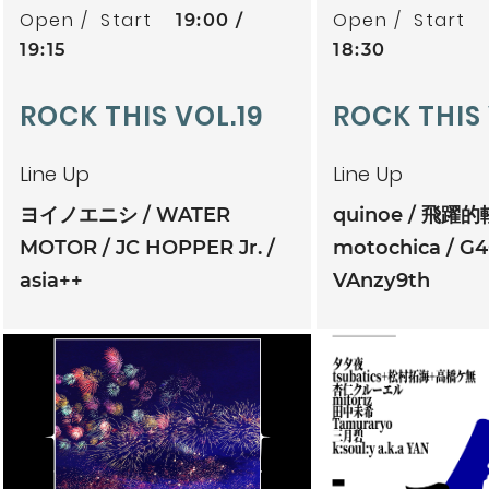
Open
Start
Open
Start
19:00
19:15
18:30
ROCK THIS VOL.19
ROCK THIS
Line Up
Line Up
ヨイノエニシ
WATER
quinoe
飛躍的
MOTOR
JC HOPPER Jr.
motochica
G4
asia++
VAnzy9th