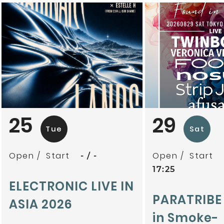
mitoriz
杏仁ク
tsubatics + 
ケ無
夕夕夜
25
29
Tue
Sat
Open
Start
Open
Start
-
-
17:25
ELECTRONIC LIVE IN
PARATRIBE
ASIA 2026
in Smoke-