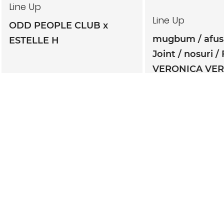
Line Up
Line Up
ODD PEOPLE CLUB x
mugbum
afu
ESTELLE H
Joint
nosuri
VERONICA VE
TWINBONZE