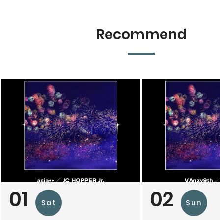
Recommend
01
02
Sat
Sun