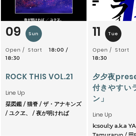
09
11
Sun
Tue
Open
Start
Open
Start
18:00
18:30
18:30
ROCK THIS VOL.21
夕夕夜pres
付きやすい
Line Up
ン」
栞図鑑
猫脊
ザ・アナキンズ
ユクヱ、
夜が明ければ
Line Up
k:soul:y a.k.a Y
Tamuraryo
田