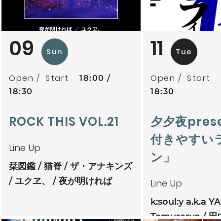
09
11
Sun
Tue
Open
Start
Open
Start
18:00
18:30
18:30
ROCK THIS VOL.21
夕夕夜pres
付きやすい
Line Up
ン」
栞図鑑
猫脊
ザ・アナキンズ
ユクヱ、
夜が明ければ
Line Up
k:soul:y a.k.a Y
Tamuraryo
田