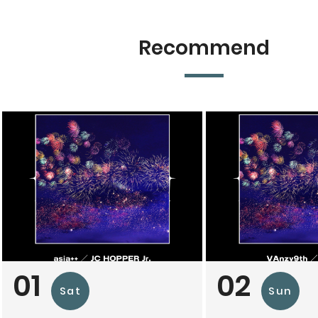
Recommend
01
02
Sat
Sun