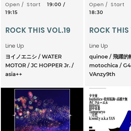
Open
Start
Open
Start
19:00
19:15
18:30
ROCK THIS VOL.19
ROCK THIS
Line Up
Line Up
ヨイノエニシ
WATER
quinoe
飛躍的
MOTOR
JC HOPPER Jr.
motochica
G4
asia++
VAnzy9th