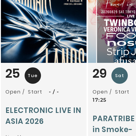
mitoriz
杏仁ク
tsubatics + 
ケ無
夕夕夜
25
29
Tue
Sat
Open
Start
Open
Start
-
-
17:25
ELECTRONIC LIVE IN
PARATRIBE
ASIA 2026
in Smoke-