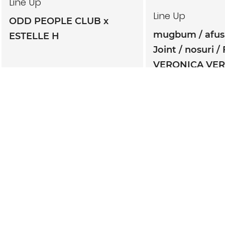
Line Up
Line Up
ODD PEOPLE CLUB x
mugbum
afu
ESTELLE H
Joint
nosuri
VERONICA VE
TWINBONZE