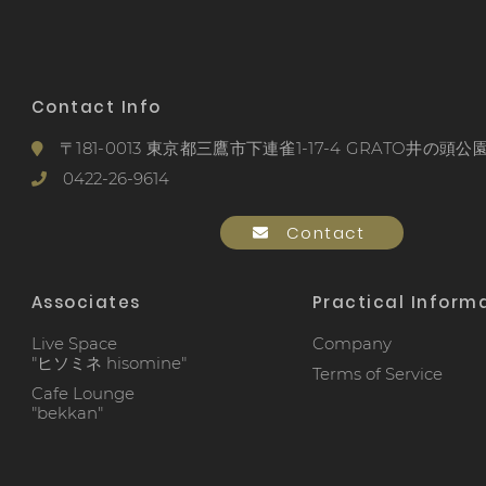
Contact Info
〒181-0013 東京都三鷹市下連雀1-17-4 GRATO井の頭公園
0422-26-9614
Contact
Associates
Practical Inform
Live Space
Company
"ヒソミネ hisomine"
Terms of Service
Cafe Lounge
"bekkan"