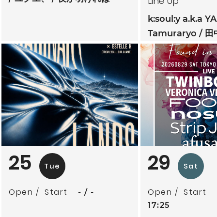
Line Up
k:soul:y a.k.a Y
Tamuraryo
田
mitoriz
杏仁ク
tsubatics + 
ケ無
夕夕夜
25
29
Tue
Sat
Open
Start
Open
Start
-
-
17:25