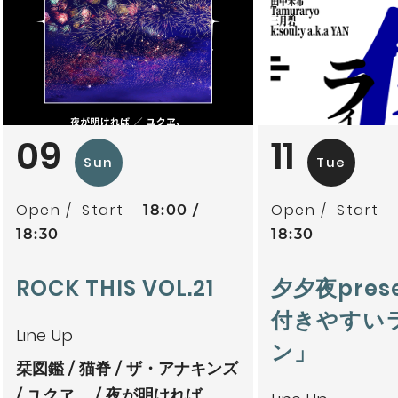
09
11
Sun
Tue
Open
Start
Open
Start
18:00
18:30
18:30
ROCK THIS VOL.21
夕夕夜pres
付きやすい
Line Up
ン」
栞図鑑
猫脊
ザ・アナキンズ
ユクヱ、
夜が明ければ