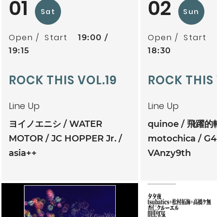
01
02
Sat
Sun
Open
Start
Open
Start
19:00
19:15
18:30
ROCK THIS VOL.19
ROCK THIS
Line Up
Line Up
ヨイノエニシ
WATER
quinoe
飛躍的
MOTOR
JC HOPPER Jr.
motochica
G4
asia++
VAnzy9th