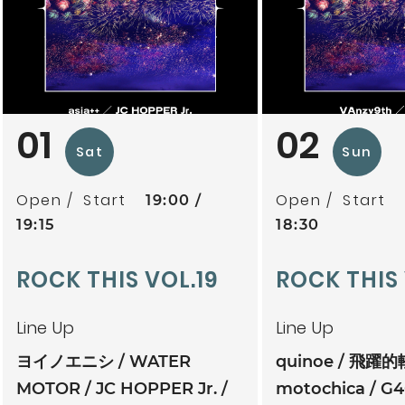
01
02
Sat
Sun
Open
Start
Open
Start
19:00
19:15
18:30
ROCK THIS VOL.19
ROCK THIS
Line Up
Line Up
ヨイノエニシ
WATER
quinoe
飛躍的
MOTOR
JC HOPPER Jr.
motochica
G4