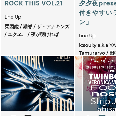
ROCK THIS VOL.21
夕夕夜pres
付きやすい
Line Up
ン」
栞図鑑
猫脊
ザ・アナキンズ
ユクヱ、
夜が明ければ
Line Up
k:soul:y a.k.a Y
Tamuraryo
田
mitoriz
杏仁ク
tsubatics + 
ケ無
夕夕夜