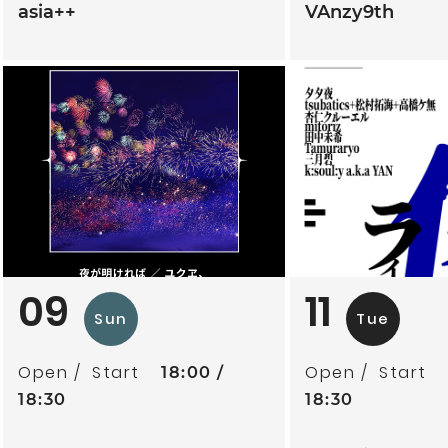
asia++
VAnzy9th
09
11
Sun
Tue
Open
Start
Open
Start
18:00
18:30
18:30