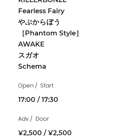
Fearless Fairy
やぶからぼう
［Phantom Style］
AWAKE
スガオ
Schema
Open
Start
17:00
17:30
Adv
Door
¥2,500
¥2,500