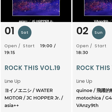
01
02
Sat
Sun
Open
Start
Open
Start
19:00
19:15
18:30
ROCK THIS VOL.19
ROCK THIS
Line Up
Line Up
ヨイノエニシ
WATER
quinoe
飛躍的
MOTOR
JC HOPPER Jr.
motochica
G4
asia++
VAnzy9th