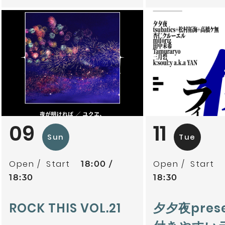
09
11
Sun
Tue
Open
Start
Open
Start
18:00
18:30
18:30
ROCK THIS VOL.21
夕夕夜pres