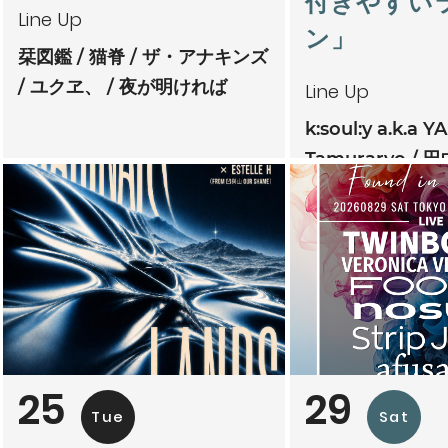
付きやすい
Line Up
ン」
栞図鑑
猫脊
ザ・アナキンズ
ユクヱ、
夜が明ければ
Line Up
k:soul:y a.k.a Y
Tamuraryo
田
mitoriz
杏仁ク
tsubatics + 
ケ無
夕夕夜
25
29
Tue
Sat