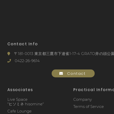
Contact Info
〒181-0013 東京都三鷹市下連雀1-17-4 GRATO井の頭公園
0422-26-9614
Contact
Associates
Practical Inform
Live Space
Company
"ヒソミネ hisomine"
Terms of Service
Cafe Lounge