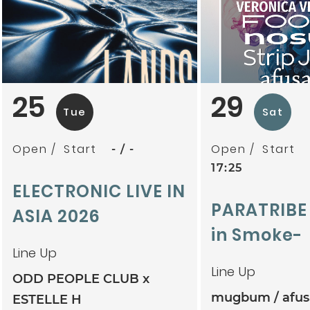
25
29
Tue
Sat
Open
Start
Open
Start
-
-
17:25
ELECTRONIC LIVE IN
PARATRIBE
ASIA 2026
in Smoke-
Line Up
Line Up
ODD PEOPLE CLUB x
mugbum
afu
ESTELLE H