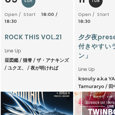
Sun
Tue
Open
Start
Open
Start
18:00
18:30
18:30
ROCK THIS VOL.21
夕夕夜pres
付きやすい
Line Up
ン」
栞図鑑
猫脊
ザ・アナキンズ
ユクヱ、
夜が明ければ
Line Up
k:soul:y a.k.a Y
Tamuraryo
田
mitoriz
杏仁ク
tsubatics + 
ケ無
夕夕夜