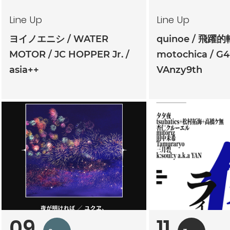
Line Up
Line Up
ヨイノエニシ
WATER
quinoe
飛躍的
MOTOR
JC HOPPER Jr.
motochica
G4
asia++
VAnzy9th
09
11