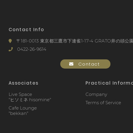
Contact Info
〒181-0013 東京都三鷹市下連雀1-17-4 GRATO井の頭公園
0422-26-9614
Contact
Associates
Practical Inform
Live Space
Company
"ヒソミネ hisomine"
Terms of Service
Cafe Lounge
"bekkan"