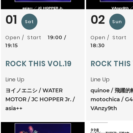
01
02
Sat
Sun
Open
Start
Open
Start
19:00
19:15
18:30
ROCK THIS VOL.19
ROCK THIS
Line Up
Line Up
ヨイノエニシ
WATER
quinoe
飛躍的
MOTOR
JC HOPPER Jr.
motochica
G4
asia++
VAnzy9th