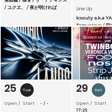
ユクヱ、
夜が明ければ
Line Up
k:soul:y a.k.a Y
Tamuraryo
田
mitoriz
杏仁ク
tsubatics + 
ケ無
夕夕夜
25
29
Tue
Sat
Open
Start
Open
Start
-
-
17:25