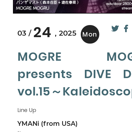
24
03
2025
Mon
MOGRE MOG
presents DIVE D
vol.15～Kaleidosc
Line Up
YMANi (from USA)