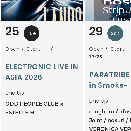
25
29
Tue
Sat
Open
Start
Open
Start
-
-
17:25
ELECTRONIC LIVE IN
PARATRIBE
ASIA 2026
in Smoke-
Line Up
Line Up
ODD PEOPLE CLUB x
mugbum
afu
ESTELLE H
Joint
nosuri
VERONICA VE