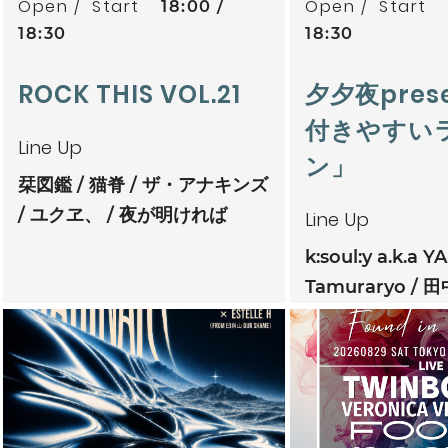
Open
Start
Open
Start
18:00
18:30
18:30
ROCK THIS VOL.21
夕夕夜pres
付きやすい
Line Up
ン」
栞図鑑
猫脊
ザ・アナキンズ
ユクヱ、
夜が明ければ
Line Up
k:soul:y a.k.a Y
Tamuraryo
田
mitoriz
杏仁ク
tsubatics + 
ケ無
夕夕夜