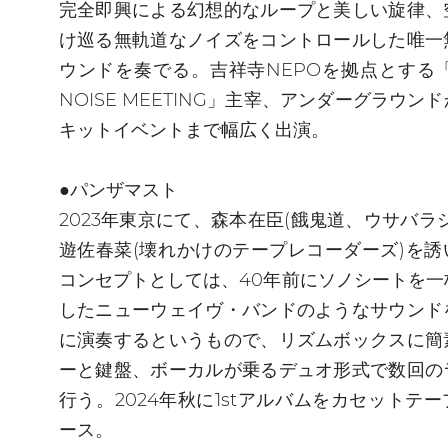
完全即興による幻想的なループと美しい旋律、
け巡る無軌道なノイズをコントロールした唯一
ウンドを奏でる。吉祥寺NEPOを拠点とする「
NOISE MEETING」主宰、アンダーグラウン
キットイベントまで幅広く出演。
●パンザマスト
2023年東京にて、森本在臣(餓鬼道、ウサバラ
遊佐春菜(壊れかけのテープレコーダーズ)を誘
コンセプトとしては、40年前にソノシートを一
したニューウェイヴ・バンドのようなサウンド
に演奏するというもので、リズムボックスに簡
ーと鍵盤、ボーカルが乗るデュオ形式で数回の
行う。2024年秋に1stアルバムをカセットテ
ース。