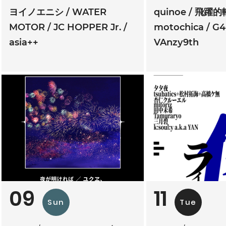
ヨイノエニシ
WATER
quinoe
飛躍的
MOTOR
JC HOPPER Jr.
motochica
G4
asia++
VAnzy9th
09
11
Sun
Tue