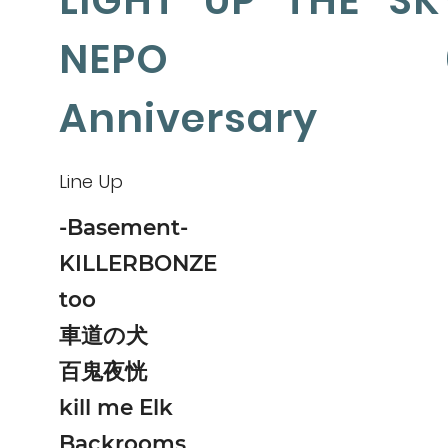
LIGHT UP THE SK
NEPO 6
Anniversary
Line Up
-Basement-
KILLERBONZE
too
車道の犬
百鬼夜恍
kill me Elk
Backrooms