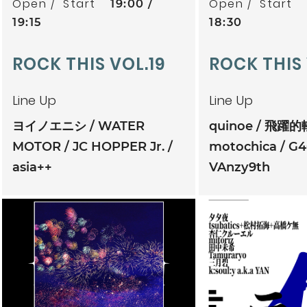
Open
Start
Open
Start
19:00
19:15
18:30
ROCK THIS VOL.19
ROCK THIS
Line Up
Line Up
ヨイノエニシ
WATER
quinoe
飛躍的
MOTOR
JC HOPPER Jr.
motochica
G4
asia++
VAnzy9th