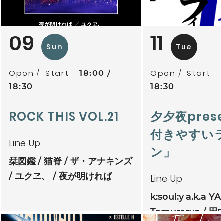
09
11
Sun
Tue
Open
Start
Open
Start
18:00
18:30
18:30
ROCK THIS VOL.21
夕夕夜pres
付きやすい
Line Up
ン」
栞図鑑
猫脊
ザ・アナキンズ
ユクヱ、
夜が明ければ
Line Up
k:soul:y a.k.a Y
Tamuraryo
田