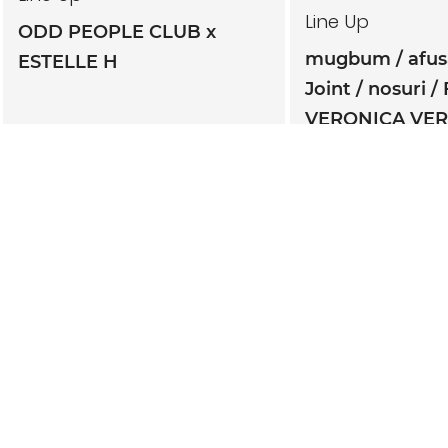
Line Up
ODD PEOPLE CLUB x
mugbum
afu
ESTELLE H
Joint
nosuri
VERONICA VE
TWINBONZE