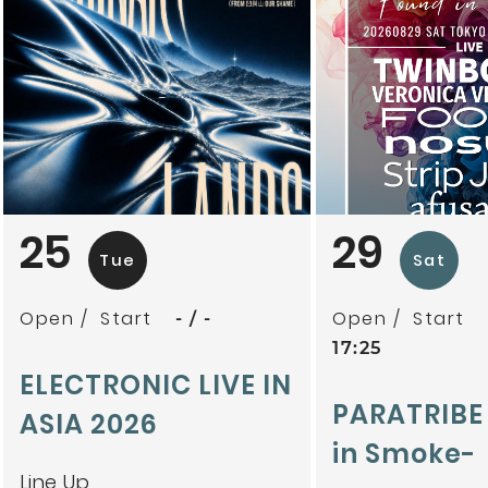
mitoriz
杏仁ク
tsubatics + 
ケ無
夕夕夜
25
29
Tue
Sat
Open
Start
Open
Start
-
-
17:25
ELECTRONIC LIVE IN
PARATRIBE
ASIA 2026
in Smoke-
Line Up