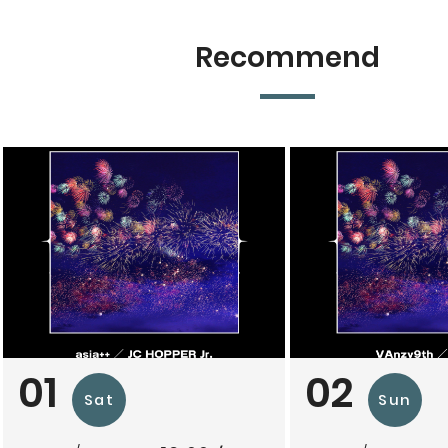
Recommend
01
02
Sat
Sun