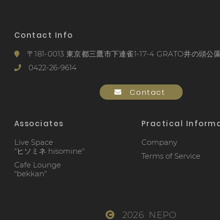
Contact Info
〒181-0013 東京都三鷹市下連雀1-17-4 GRATO井の頭公園
0422-26-9614
Contact
Associates
Practical Inform
Live Space
Company
"ヒソミネ hisomine"
Terms of Service
Cafe Lounge
"bekkan"
2026 NEPO