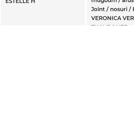
mugbum
afu
ESTELLE H
Joint
nosuri
VERONICA VE
TWINBONZE