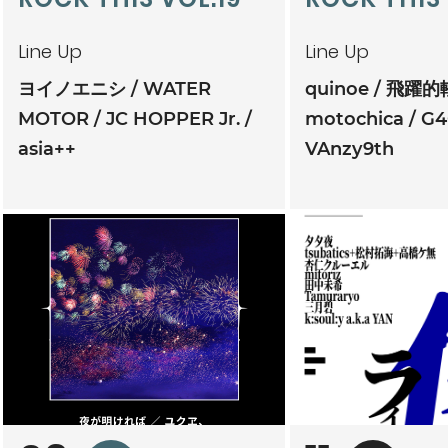
Line Up
Line Up
ヨイノエニシ
WATER
quinoe
飛躍的
MOTOR
JC HOPPER Jr.
motochica
G4
asia++
VAnzy9th