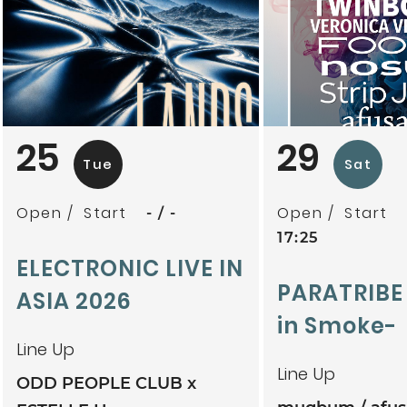
25
29
Tue
Sat
Open
Start
Open
Start
-
-
17:25
ELECTRONIC LIVE IN
PARATRIBE
ASIA 2026
in Smoke-
Line Up
Line Up
ODD PEOPLE CLUB x