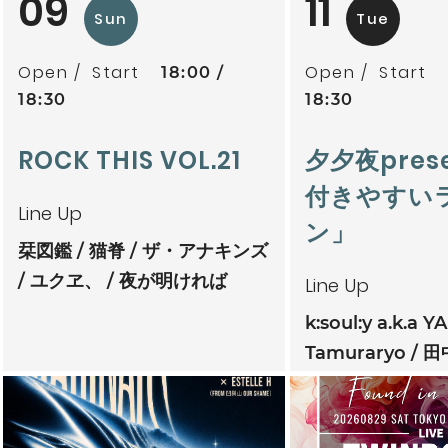
09
11
Sun
Tue
Open
Start
Open
Start
18:00
18:30
18:30
ROCK THIS VOL.21
夕夕夜pres
付きやすい
Line Up
ン」
栞図鑑
猫脊
ザ・アナキンズ
ユクヱ、
夜が明ければ
Line Up
k:soul:y a.k.a Y
Tamuraryo
田
mitoriz
杏仁ク
tsubatics + 
ケ無
夕夕夜