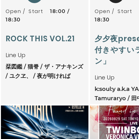
Open
Start
Open
Start
18:00
18:30
18:30
ROCK THIS VOL.21
夕夕夜pres
付きやすい
Line Up
ン」
栞図鑑
猫脊
ザ・アナキンズ
ユクヱ、
夜が明ければ
Line Up
k:soul:y a.k.a Y
Tamuraryo
田
mitoriz
杏仁ク
tsubatics + 
ケ無
夕夕夜