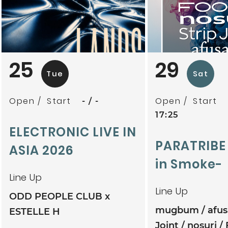
25
29
Tue
Sat
Open
Start
Open
Start
-
-
17:25
ELECTRONIC LIVE IN
PARATRIBE
ASIA 2026
in Smoke-
Line Up
Line Up
ODD PEOPLE CLUB x
mugbum
afu
ESTELLE H
Joint
nosuri