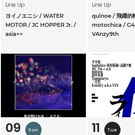
Line Up
Line Up
ヨイノエニシ
WATER
quinoe
飛躍的
MOTOR
JC HOPPER Jr.
motochica
G4
asia++
VAnzy9th
09
11
Sun
Tue