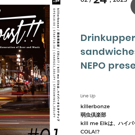
Drinkuppe
sandwiches
NEPO prese
Line Up
killerbonze
弱虫倶楽部
kill me Elkは、
COLA!?