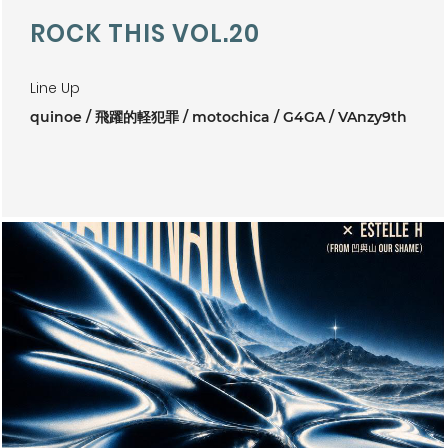
ROCK THIS VOL.20
Line Up
quinoe
飛躍的軽犯罪
motochica
G4GA
VAnzy9th