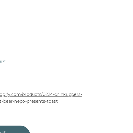
ます
opify.com/products/0224-drinkuppers-
-beer-nepo-presents-toast
予約