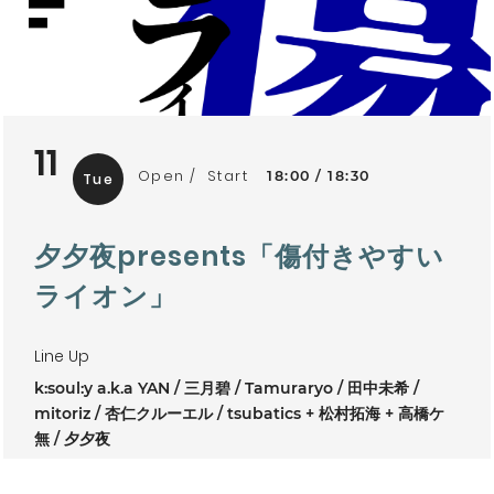
11
Open
Start
18:00
18:30
Tue
夕夕夜presents「傷付きやすい
ライオン」
Line Up
k:soul:y a.k.a YAN
三月碧
Tamuraryo
田中未希
mitoriz
杏仁クルーエル
tsubatics + 松村拓海 + 高橋ケ
無
夕夕夜