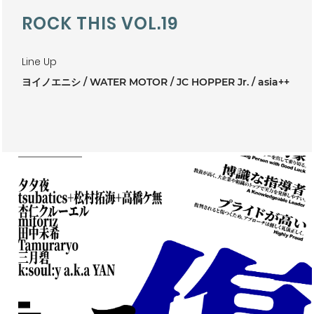
ROCK THIS VOL.19
Line Up
ヨイノエニシ
WATER MOTOR
JC HOPPER Jr.
asia++