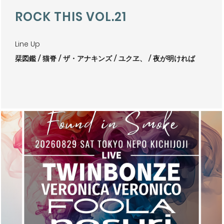
ROCK THIS VOL.21
Line Up
栞図鑑
猫脊
ザ・アナキンズ
ユクヱ、
夜が明ければ