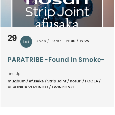
29
Open
Start
17:00
17:25
Sat
PARATRIBE -Found in Smoke-
Line Up
mugbum
afusaka
Strip Joint
nosuri
FOOLA
VERONICA VERONICO
TWINBONZE