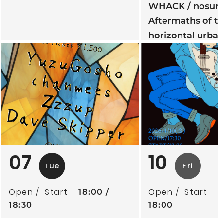
WHACK
nosur
Aftermaths of t
horizontal urb
development
07
10
Tue
Fri
Open
Start
Open
Start
18:00
18:30
18:00