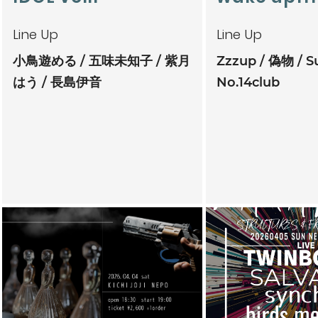
Line Up
Line Up
小鳥遊める
五味未知子
紫月
Zzzup
偽物
S
はう
長島伊音
No.14club