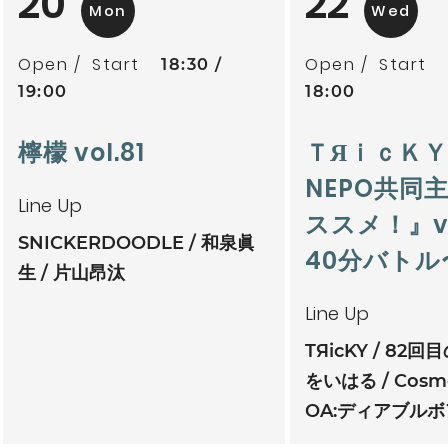
20
22
Mon
Wed
Open
Start
Open
Start
18:30
19:00
18:00
檸檬 vol.81
ＴЯｉｃＫ
NEPO共同
Line Up
ススメ！』vo
SNICKERDOODLE
和泉眞
40分バトル
生
片山昂汰
Line Up
TЯicKY
82回
をいはる
Cosmo
OA:ディアブルボ