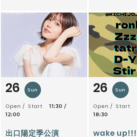
26
26
Sun
Sun
Open
Start
Open
Start
11:30
12:00
18:30
出口陽定季公演
wake up!!!