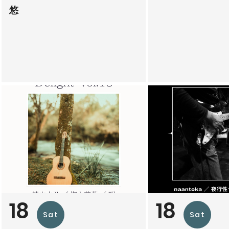
悠
18
18
Sat
Sat