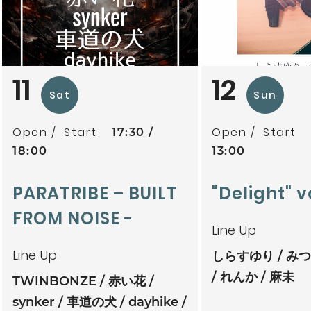
11
12
Sat
Sun
Open
Start
Open
Start
17:30
18:00
13:00
PARATRIBE – BUILT
"Delight" v
FROM NOISE -
Line Up
Line Up
しらすゆり
みつ
れんか
麻未
TWINBONZE
赤い花
synker
車道の犬
dayhike