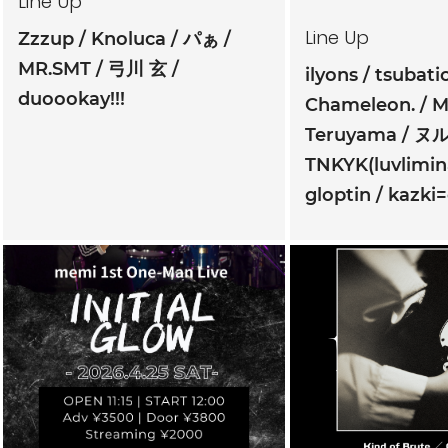
Line Up
Line Up
Zzzup
Knoluca
パぁ
MR.SMT
弓川 玄
ilyons
tsubati
duoookay!!!
Chameleon.
M
Teruyama
ヌル
TNKYK(luvlimina
gloptin
kazki