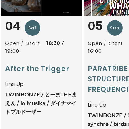
04
05
Sat
Sun
Open
Start
Open
Start
18:30
19:00
16:00
After the Trigger
PARATRIBE
STRUCTURE
Line Up
FREQUENCI
TWINBONZE
とーまTHEま
えん
lolMusika
ダイナマイ
Line Up
トブルドーザー
TWINBONZE
synchre
birds