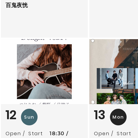
百鬼夜恍
12
13
Sun
Mon
Open
Start
Open
Start
18:30