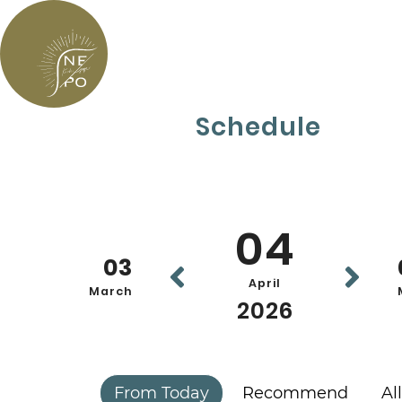
Schedule
04
03
April
March
2026
From Today
Recommend
All