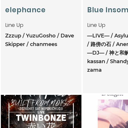
elephance
Blue Inso
Line Up
Line Up
Zzzup
YuzuGosho
Dave
―LIVE―
Asyl
Skipper
chanmees
路傍の石
Ane
―DJ―
神と和
kassan
Shand
zama