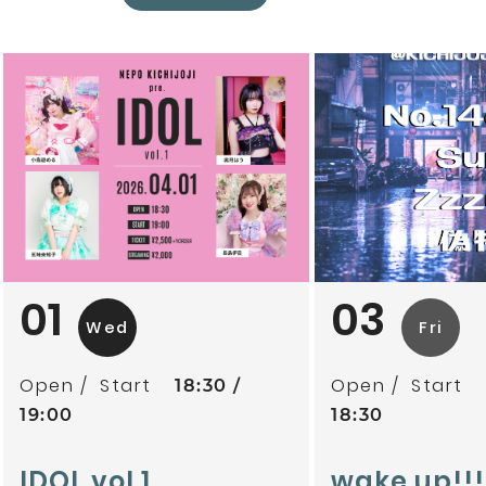
01
03
Wed
Fri
Open
Start
Open
Start
18:30
19:00
18:30
IDOL vol.1
wake up!!!