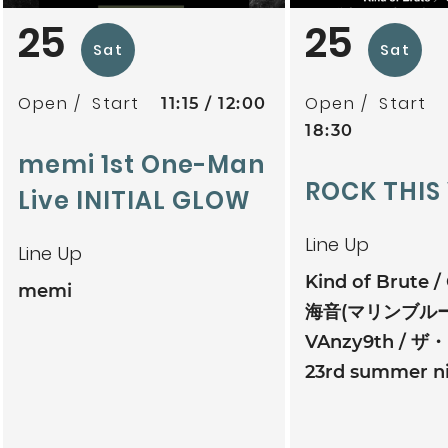
25
25
Sat
Sat
Open
Start
Open
Start
11:15
12:00
18:30
memi 1st One-Man
ROCK THIS 
Live INITIAL GLOW
Line Up
Line Up
Kind of Brute
memi
海音(マリンブル
VAnzy9th
ザ・
23rd summer n