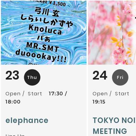
23
24
Thu
Fri
Open
Start
Open
Start
17:30
18:00
19:15
elephance
TOKYO NOI
MEETING