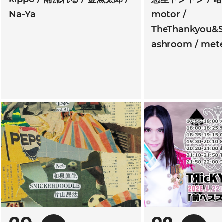
Na-Ya
motor
TheThankyou&S
ashroom
mete