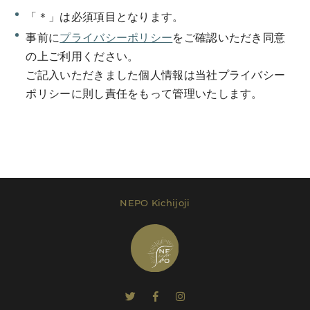
「＊」は必須項目となります。
事前に
プライバシーポリシー
をご確認いただき同意
の上ご利用ください。
ご記入いただきました個人情報は当社プライバシー
Send Message
ポリシーに則し責任をもって管理いたします。
レンタルプラン等は
こちら
でご確認いただけま
す。
NEPO Kichijoji
Send Message