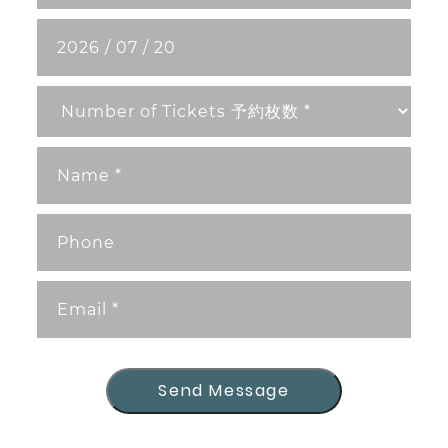
Send Message
Send Message