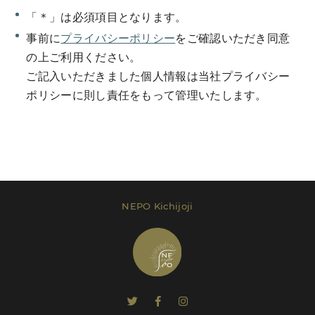
「＊」は必須項目となります。
事前に
プライバシーポリシー
をご確認いただき同意
の上ご利用ください。
ご記入いただきました個人情報は当社プライバシー
Send Message
ポリシーに則し責任をもって管理いたします。
レンタルプラン等は
こちら
でご確認いただけま
す。
NEPO Kichijoji
Send Message