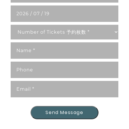
Send Message
Send Message