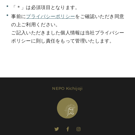
「＊」は必須項目となります。
事前に
プライバシーポリシー
をご確認いただき同意
の上ご利用ください。
ご記入いただきました個人情報は当社プライバシー
Send Message
ポリシーに則し責任をもって管理いたします。
レンタルプラン等は
こちら
でご確認いただけま
す。
NEPO Kichijoji
Send Message