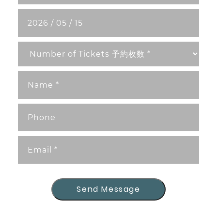
Send Message
Send Message