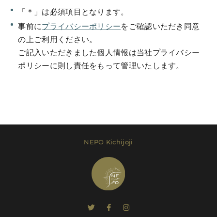
「＊」は必須項目となります。
事前に
プライバシーポリシー
をご確認いただき同意
の上ご利用ください。
ご記入いただきました個人情報は当社プライバシー
Send Message
ポリシーに則し責任をもって管理いたします。
レンタルプラン等は
こちら
でご確認いただけま
す。
NEPO Kichijoji
Send Message