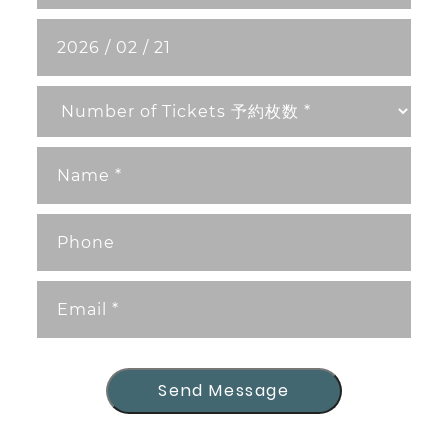
Send Message
Send Message