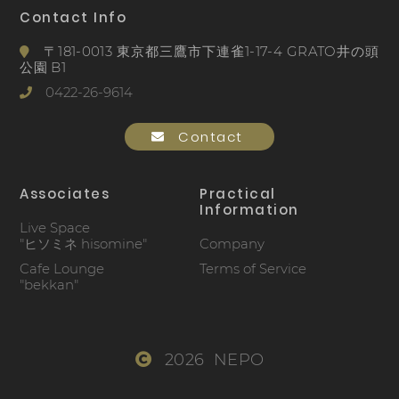
Contact Info
〒181-0013 東京都三鷹市下連雀1-17-4 GRATO井の頭
公園 B1
0422-26-9614
Contact
Associates
Practical
Information
Live Space
"ヒソミネ hisomine"
Company
Cafe Lounge
Terms of Service
"bekkan"
2026 NEPO