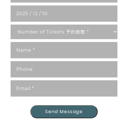
Send Message
Send Message