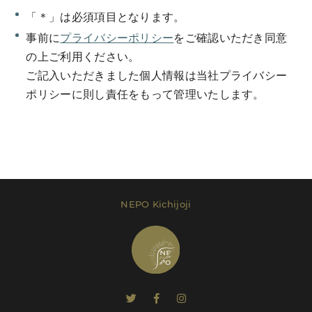
「＊」は必須項目となります。
事前に
プライバシーポリシー
をご確認いただき同意
の上ご利用ください。
ご記入いただきました個人情報は当社プライバシー
Send Message
ポリシーに則し責任をもって管理いたします。
レンタルプラン等は
こちら
でご確認いただけま
す。
NEPO Kichijoji
Send Message