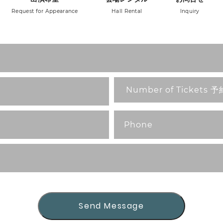
Request for Appearance
Hall Rental
Inquiry
Send Message