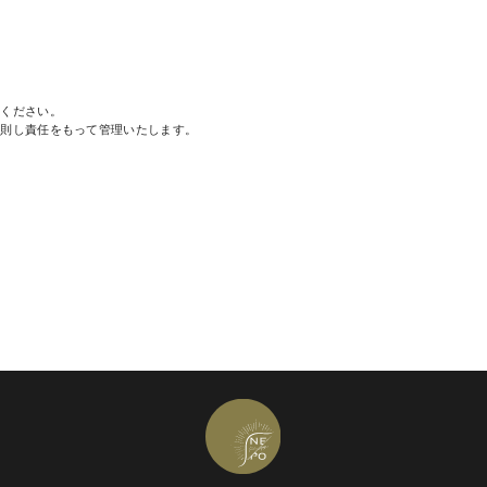
Send Message
用ください。
に則し責任をもって管理いたします。
Send Message
ます。
Send Message