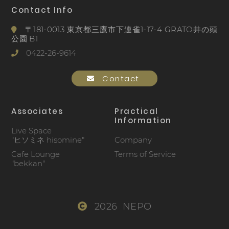
Contact Info
〒181-0013 東京都三鷹市下連雀1-17-4 GRATO井の頭
公園 B1
0422-26-9614
Contact
Associates
Practical
Information
Live Space
"ヒソミネ hisomine"
Company
Cafe Lounge
Terms of Service
"bekkan"
2026 NEPO