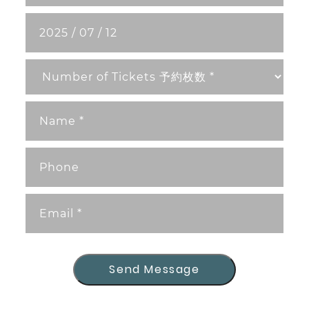
Send Message
Send Message