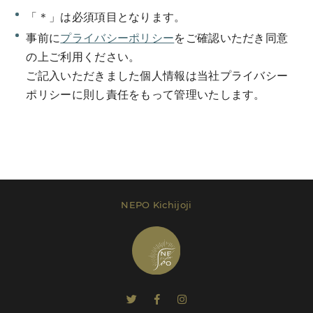
「＊」は必須項目となります。
事前に
プライバシーポリシー
をご確認いただき同意
の上ご利用ください。
ご記入いただきました個人情報は当社プライバシー
Send Message
ポリシーに則し責任をもって管理いたします。
レンタルプラン等は
こちら
でご確認いただけま
す。
NEPO Kichijoji
Send Message