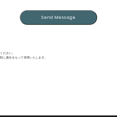
Send Message
Send Message
用ください。
ます。
に則し責任をもって管理いたします。
Send Message