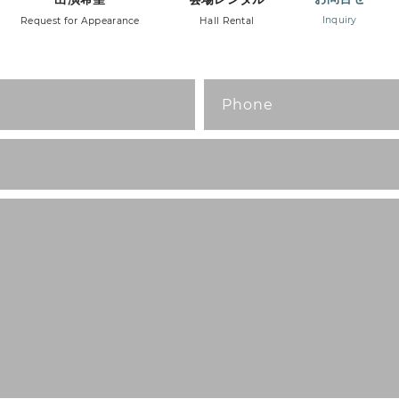
Inquiry
Request for Appearance
Hall Rental
Send Message