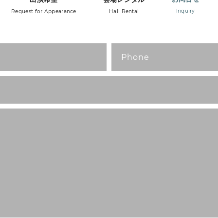
Inquiry
Request for Appearance
Hall Rental
Send Message