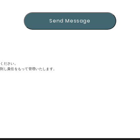
Send Message
Send Message
用ください。
ます。
に則し責任をもって管理いたします。
Send Message