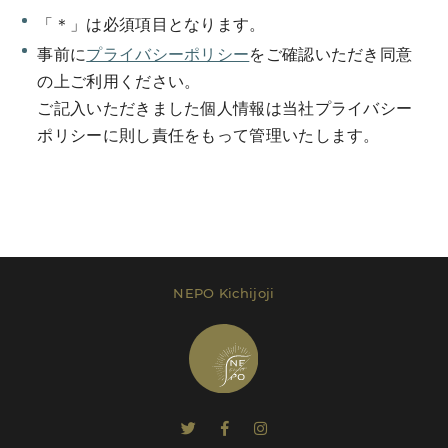
「＊」は必須項目となります。
事前に
プライバシーポリシー
をご確認いただき同意
の上ご利用ください。
ご記入いただきました個人情報は当社プライバシー
Send Message
ポリシーに則し責任をもって管理いたします。
レンタルプラン等は
こちら
でご確認いただけま
す。
NEPO Kichijoji
Send Message