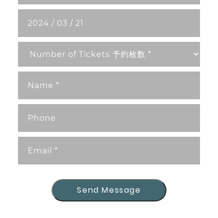
Send Message
Send Message