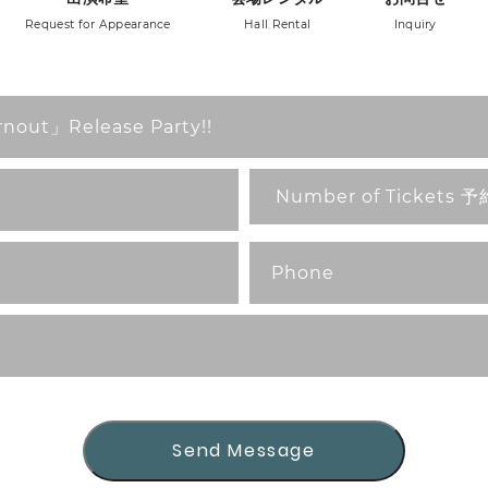
Request for Appearance
Hall Rental
Inquiry
Send Message