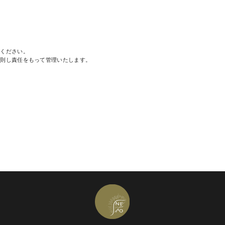
Send Message
用ください。
に則し責任をもって管理いたします。
Send Message
ます。
Send Message