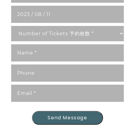
Send Message
Send Message