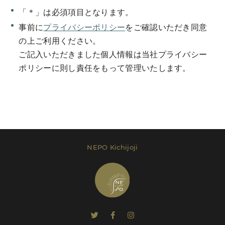
「＊」は必須項目となります。
事前に
プライバシーポリシー
をご確認いただき同意
の上ご利用ください。
ご記入いただきました個人情報は当社プライバシー
Send Message
ポリシーに則し責任をもって管理いたします。
レンタルプラン等は
こちら
でご確認いただけま
す。
NEPO Kichijoji
Send Message