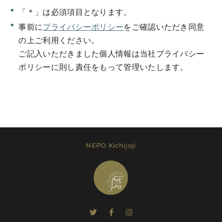
「＊」は必須項目となります。
事前に
プライバシーポリシー
をご確認いただき同意
の上ご利用ください。
ご記入いただきました個人情報は当社プライバシー
Send Message
ポリシーに則し責任をもって管理いたします。
レンタルプラン等は
こちら
でご確認いただけま
す。
NEPO Kichijoji
Send Message