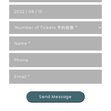
Send Message
Send Message